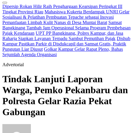
Dipersip Rokan Hilir Raih Penghargaan Kearsipan Peringkat III
Tingkat Provinsi Riau
Mahasiswa Kukerta Berdampak UNRI Gelar
Sosialisasi & Pelatihan Pembuatan Tepache sebagai Inovasi
Pemanfaatan Limbah Kulit Nanas di Desa Muntai Barat
Samsat
Bangkinang Tambah Jam Operasional Selama Program Pembebasan
Pajak Kendaraan
UPT PP Bangkinang, Polres Kampar, dan Jasa
Raharja Siapkan Layanan Terpadu Sambut Pemutihan Pajak
Dishub
Kampar Pastikan Parkir di Disdukcapil dan Samsat Gratis, Praktik
Pungutan Liar Diusut
Golkar Kampar Gelar Rapat Pleno, Bahas
Sejumlah Agenda Organisasi
Advertorial
Tindak Lanjuti Laporan
Warga, Pemko Pekanbaru dan
Polresta Gelar Razia Pekat
Gabungan