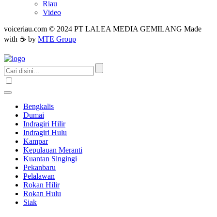
Riau
Video
voiceriau.com © 2024 PT LALEA MEDIA GEMILANG Made
with ☕ by
MTE Group
Bengkalis
Dumai
Indragiri Hilir
Indragiri Hulu
Kampar
Kepulauan Meranti
Kuantan Singingi
Pekanbaru
Pelalawan
Rokan Hilir
Rokan Hulu
Siak