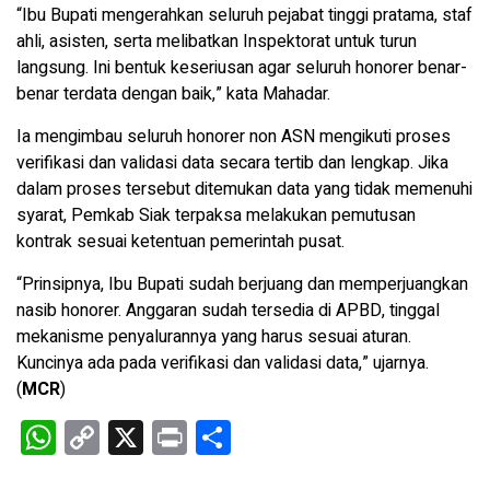
“Ibu Bupati mengerahkan seluruh pejabat tinggi pratama, staf
ahli, asisten, serta melibatkan Inspektorat untuk turun
langsung. Ini bentuk keseriusan agar seluruh honorer benar-
benar terdata dengan baik,” kata Mahadar.
Ia mengimbau seluruh honorer non ASN mengikuti proses
verifikasi dan validasi data secara tertib dan lengkap. Jika
dalam proses tersebut ditemukan data yang tidak memenuhi
syarat, Pemkab Siak terpaksa melakukan pemutusan
kontrak sesuai ketentuan pemerintah pusat.
“Prinsipnya, Ibu Bupati sudah berjuang dan memperjuangkan
nasib honorer. Anggaran sudah tersedia di APBD, tinggal
mekanisme penyalurannya yang harus sesuai aturan.
Kuncinya ada pada verifikasi dan validasi data,” ujarnya.
(
MCR
)
W
C
X
Pr
S
h
o
in
h