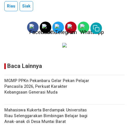
at
py
t
ar
Riau
Siak
s
Li
e
A
n
p
k
p
Baca Lainnya
MGMP PPKn Pekanbaru Gelar Pekan Pelajar
Pancasila 2026, Perkuat Karakter
Kebangsaan Generasi Muda
Mahasiswa Kukerta Berdampak Universitas
Riau Selenggarakan Bimbingan Belajar bagi
Anak-anak di Desa Muntai Barat