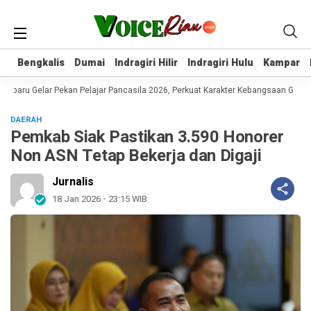
Bengkalis
Bengkalis
Dumai
Dumai
Indragiri Hilir
Indragiri Hilir
Indragiri Hulu
Indragiri Hulu
Kampar
Kampar
aru Gelar Pekan Pelajar Pancasila 2026, Perkuat Karakter Kebangsaan Genera
DAERAH
Pemkab Siak Pastikan 3.590 Honorer
Non ASN Tetap Bekerja dan Digaji
Jurnalis
18 Jan 2026 - 23:15 WIB