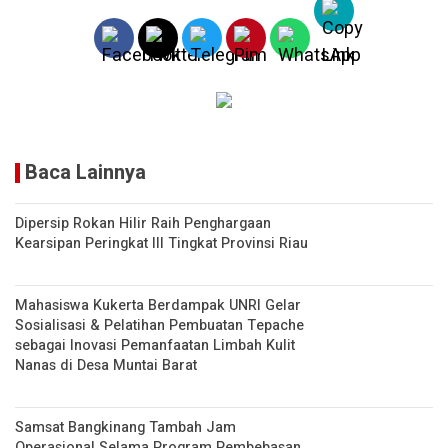
p
k
p
Baca Lainnya
Dipersip Rokan Hilir Raih Penghargaan
Kearsipan Peringkat III Tingkat Provinsi Riau
Mahasiswa Kukerta Berdampak UNRI Gelar
Sosialisasi & Pelatihan Pembuatan Tepache
sebagai Inovasi Pemanfaatan Limbah Kulit
Nanas di Desa Muntai Barat
Samsat Bangkinang Tambah Jam
Operasional Selama Program Pembebasan