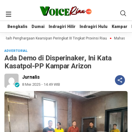
Bengkalis
Bengkalis
Dumai
Dumai
Indragiri Hilir
Indragiri Hilir
Indragiri Hulu
Indragiri Hulu
Kampar
Kampar
ir Raih Penghargaan Kearsipan Peringkat III Tingkat Provinsi Riau
Mahasiswa K
ADVERTORIAL
Ada Demo di Disperinaker, Ini Kata
Kasatpol-PP Kampar Arizon
Jurnalis
8 Mei 2025 - 14:49 WIB