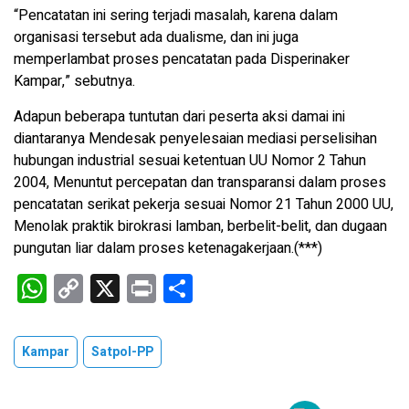
“Pencatatan ini sering terjadi masalah, karena dalam
organisasi tersebut ada dualisme, dan ini juga
memperlambat proses pencatatan pada Disperinaker
Kampar,” sebutnya.
Adapun beberapa tuntutan dari peserta aksi damai ini
diantaranya Mendesak penyelesaian mediasi perselisihan
hubungan industrial sesuai ketentuan UU Nomor 2 Tahun
2004, Menuntut percepatan dan transparansi dalam proses
pencatatan serikat pekerja sesuai Nomor 21 Tahun 2000 UU,
Menolak praktik birokrasi lamban, berbelit-belit, dan dugaan
pungutan liar dalam proses ketenagakerjaan.(***)
W
C
X
Pr
S
h
o
in
h
at
py
t
ar
Kampar
Satpol-PP
s
Li
e
A
n