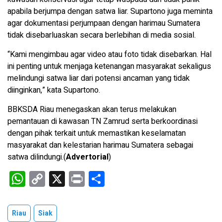
apabila berjumpa dengan satwa liar. Supartono juga meminta
agar dokumentasi perjumpaan dengan harimau Sumatera
tidak disebarluaskan secara berlebihan di media sosial.
“Kami mengimbau agar video atau foto tidak disebarkan. Hal
ini penting untuk menjaga ketenangan masyarakat sekaligus
melindungi satwa liar dari potensi ancaman yang tidak
diinginkan,” kata Supartono.
BBKSDA Riau menegaskan akan terus melakukan
pemantauan di kawasan TN Zamrud serta berkoordinasi
dengan pihak terkait untuk memastikan keselamatan
masyarakat dan kelestarian harimau Sumatera sebagai
satwa dilindungi.(
Advertorial
)
W
C
X
Pr
S
h
o
in
h
at
py
t
ar
Riau
Siak