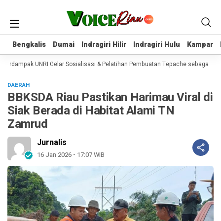
Bengkalis
Bengkalis
Dumai
Dumai
Indragiri Hilir
Indragiri Hilir
Indragiri Hulu
Indragiri Hulu
Kampar
Kampar
rdampak UNRI Gelar Sosialisasi & Pelatihan Pembuatan Tepache sebagai Inovas
DAERAH
BBKSDA Riau Pastikan Harimau Viral di
Siak Berada di Habitat Alami TN
Zamrud
Jurnalis
16 Jan 2026 - 17:07 WIB