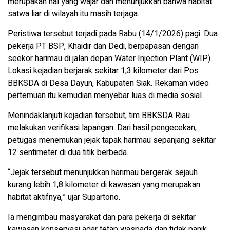
merupakan hal yang wajar dan menunjukkan bahwa habitat
satwa liar di wilayah itu masih terjaga.
Peristiwa tersebut terjadi pada Rabu (14/1/2026) pagi. Dua
pekerja PT BSP, Khaidir dan Dedi, berpapasan dengan
seekor harimau di jalan depan Water Injection Plant (WIP).
Lokasi kejadian berjarak sekitar 1,3 kilometer dari Pos
BBKSDA di Desa Dayun, Kabupaten Siak. Rekaman video
pertemuan itu kemudian menyebar luas di media sosial.
Menindaklanjuti kejadian tersebut, tim BBKSDA Riau
melakukan verifikasi lapangan. Dari hasil pengecekan,
petugas menemukan jejak tapak harimau sepanjang sekitar
12 sentimeter di dua titik berbeda.
“Jejak tersebut menunjukkan harimau bergerak sejauh
kurang lebih 1,8 kilometer di kawasan yang merupakan
habitat aktifnya,” ujar Supartono.
Ia mengimbau masyarakat dan para pekerja di sekitar
kawasan konservasi agar tetap waspada dan tidak panik