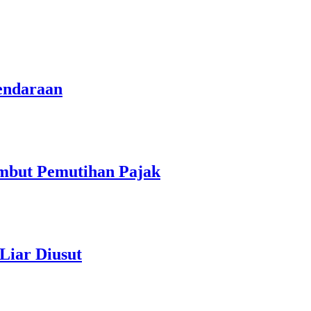
endaraan
ambut Pemutihan Pajak
Liar Diusut