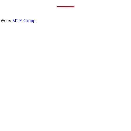
h ☕ by
MTE Group