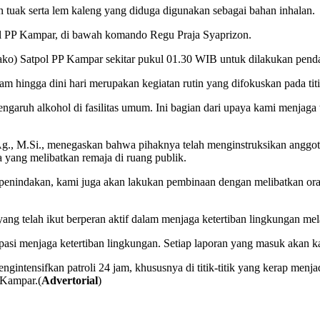
n tuak serta lem kaleng yang diduga digunakan sebagai bahan inhalan.
ol PP Kampar, di bawah komando Regu Praja Syaprizon.
o) Satpol PP Kampar sekitar pukul 01.30 WIB untuk dilakukan pendat
 hingga dini hari merupakan kegiatan rutin yang difokuskan pada titik
ngaruh alkohol di fasilitas umum. Ini bagian dari upaya kami menjaga
Ag., M.Si., menegaskan bahwa pihaknya telah menginstruksikan anggot
 yang melibatkan remaja di ruang publik.
 penindakan, kami juga akan lakukan pembinaan dengan melibatkan orang
ng telah ikut berperan aktif dalam menjaga ketertiban lingkungan mela
asi menjaga ketertiban lingkungan. Setiap laporan yang masuk akan kam
intensifkan patroli 24 jam, khususnya di titik-titik yang kerap menj
 Kampar.(
Advertorial
)