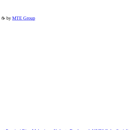
h ☕ by
MTE Group