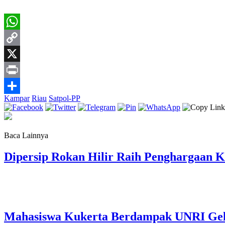
WhatsApp
Copy
Link
X
Print
Kampar
Riau
Satpol-PP
Share
Baca Lainnya
Dipersip Rokan Hilir Raih Penghargaan Ke
Mahasiswa Kukerta Berdampak UNRI Gelar