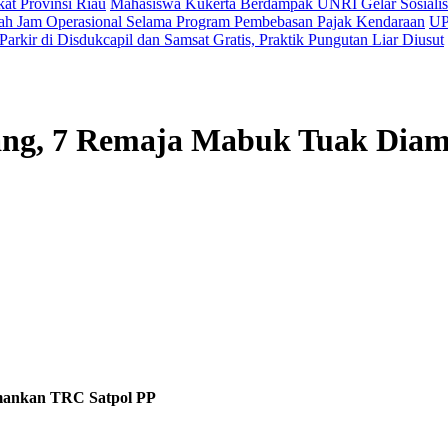
kat Provinsi Riau
Mahasiswa Kukerta Berdampak UNRI Gelar Sosialisa
h Jam Operasional Selama Program Pembebasan Pajak Kendaraan
UP
arkir di Disdukcapil dan Samsat Gratis, Praktik Pungutan Liar Diusut
nang, 7 Remaja Mabuk Tuak Dia
mankan TRC Satpol PP