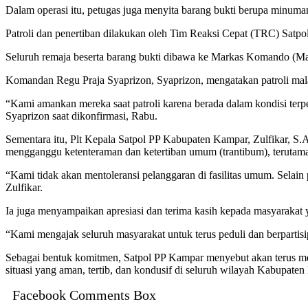
Dalam operasi itu, petugas juga menyita barang bukti berupa minuma
Patroli dan penertiban dilakukan oleh Tim Reaksi Cepat (TRC) Satp
Seluruh remaja beserta barang bukti dibawa ke Markas Komando (Mak
Komandan Regu Praja Syaprizon, Syaprizon, mengatakan patroli malam
“Kami amankan mereka saat patroli karena berada dalam kondisi terpe
Syaprizon saat dikonfirmasi, Rabu.
Sementara itu, Plt Kepala Satpol PP Kabupaten Kampar, Zulfikar, S.
mengganggu ketenteraman dan ketertiban umum (trantibum), terutama
“Kami tidak akan mentoleransi pelanggaran di fasilitas umum. Selain
Zulfikar.
Ia juga menyampaikan apresiasi dan terima kasih kepada masyarakat ya
“Kami mengajak seluruh masyarakat untuk terus peduli dan berpartisip
Sebagai bentuk komitmen, Satpol PP Kampar menyebut akan terus meng
situasi yang aman, tertib, dan kondusif di seluruh wilayah Kabupaten
Facebook Comments Box