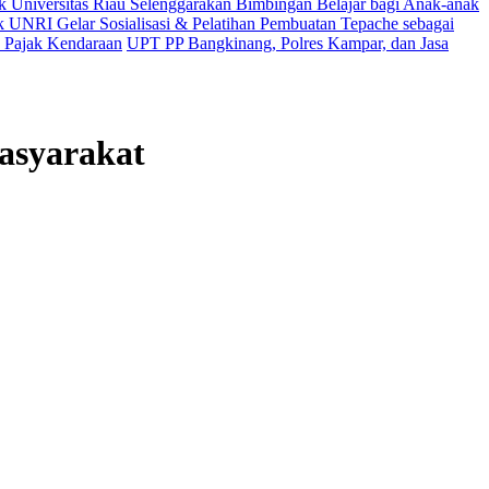
Universitas Riau Selenggarakan Bimbingan Belajar bagi Anak-anak
UNRI Gelar Sosialisasi & Pelatihan Pembuatan Tepache sebagai
 Pajak Kendaraan
UPT PP Bangkinang, Polres Kampar, dan Jasa
asyarakat