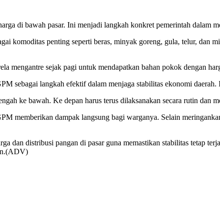
ga di bawah pasar. Ini menjadi langkah konkret pemerintah dalam men
omoditas penting seperti beras, minyak goreng, gula, telur, dan mie
 rela mengantre sejak pagi untuk mendapatkan bahan pokok dengan har
 sebagai langkah efektif dalam menjaga stabilitas ekonomi daerah. I
gah ke bawah. Ke depan harus terus dilaksanakan secara rutin dan m
GPM memberikan dampak langsung bagi warganya. Selain meringankan b
an distribusi pangan di pasar guna memastikan stabilitas tetap terj
tan.(ADV)