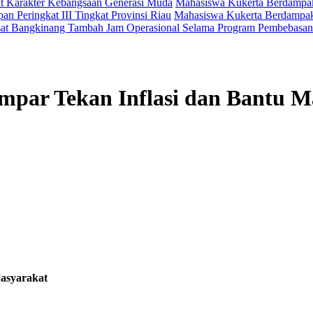
t Karakter Kebangsaan Generasi Muda
Mahasiswa Kukerta Berdampak 
an Peringkat III Tingkat Provinsi Riau
Mahasiswa Kukerta Berdampak 
at Bangkinang Tambah Jam Operasional Selama Program Pembebasan
ar Tekan Inflasi dan Bantu M
asyarakat