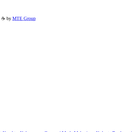
h ☕ by
MTE Group