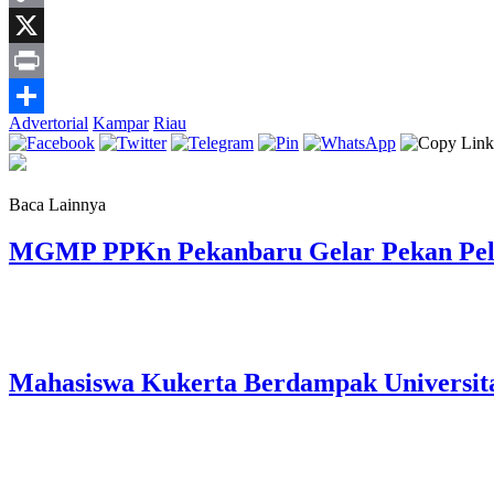
Copy
Link
X
Print
Advertorial
Kampar
Riau
Share
Baca Lainnya
MGMP PPKn Pekanbaru Gelar Pekan Pelaj
Mahasiswa Kukerta Berdampak Universita