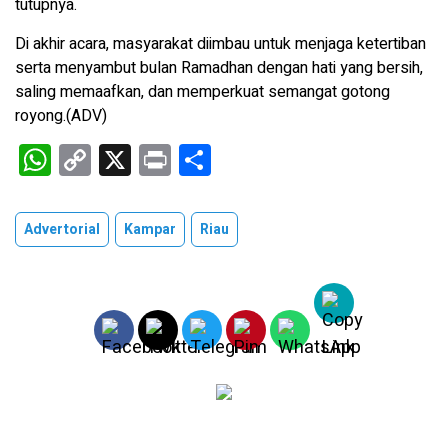
tutupnya.
Di akhir acara, masyarakat diimbau untuk menjaga ketertiban
serta menyambut bulan Ramadhan dengan hati yang bersih,
saling memaafkan, dan memperkuat semangat gotong
royong.(ADV)
W
C
X
Pr
S
h
o
in
h
at
py
t
ar
Advertorial
Kampar
Riau
s
Li
e
A
n
p
k
p