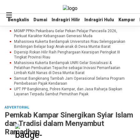
Bengkalis
Bengkalis
Dumai
Dumai
Indragiri Hilir
Indragiri Hilir
Indragiri Hulu
Indragiri Hulu
Kampar
Kampar
MGMP PPKn Pekanbaru Gelar Pekan Pelajar Pancasila 2026,
Perkuat Karakter Kebangsaan Generasi Muda
Mahasiswa Kukerta Berdampak Universitas Riau Selenggarakan
Bimbingan Belajar bagi Anak-anak di Desa Muntai Barat
Dipersip Rokan Hilir Raih Penghargaan Kearsipan Peringkat III
Tingkat Provinsi Riau
Mahasiswa Kukerta Berdampak UNRI Gelar Sosialisasi &
Pelatihan Pembuatan Tepache sebagai Inovasi Pemanfaatan
Limbah Kulit Nanas di Desa Muntai Barat
Samsat Bangkinang Tambah Jam Operasional Selama Program
Pembebasan Pajak Kendaraan
UPT PP Bangkinang, Polres Kampar, dan Jasa Raharja Siapkan
Layanan Terpadu Sambut Pemutihan Pajak
ADVERTORIAL
Pemkab Kampar Sinergikan Syiar Islam
dan Tradisi dalam Menyambut
Ramadhan