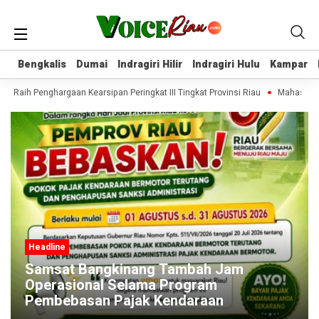
Bengkalis
Bengkalis
Dumai
Dumai
Indragiri Hilir
Indragiri Hilir
Indragiri Hulu
Indragiri Hulu
Kampar
Kampar
lir Raih Penghargaan Kearsipan Peringkat III Tingkat Provinsi Riau
Mahasiswa 
Headline
Samsat Bangkinang Tambah Jam
Operasional Selama Program
Pembebasan Pajak Kendaraan