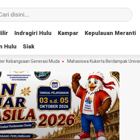
ilir
ilir
Indragiri Hulu
Indragiri Hulu
Kampar
Kampar
Kepulauan Meranti
Kepulauan Meranti
n Hulu
n Hulu
Siak
Siak
Kebangsaan Generasi Muda
Mahasiswa Kukerta Berdampak Universitas 