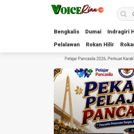
Bengkalis
Bengkalis
Dumai
Dumai
Indragiri H
Indragiri H
Pelalawan
Pelalawan
Rokan Hilir
Rokan Hilir
Roka
Roka
PKn Pekanbaru Gelar Pekan Pelajar Pancasila 2026, Perkuat Karakter 
HEADLINE