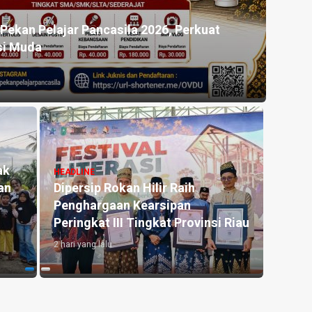
 UNRI Gelar Sosialisasi & Pelatihan
HEADL
Inovasi Pemanfaatan Limbah Kulit Nanas di
MGMP
Kara
1 hari 
HEADLINE
HEADL
UPT PP Bangkinang, Polres
Maha
 Jam
Kampar, dan Jasa Raharja
Univ
m
Siapkan Layanan Terpadu Sambut
Bimb
n
Pemutihan Pajak
anak
1 minggu yang lalu
1 hari 