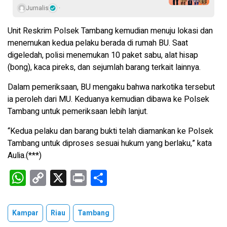
Jurnalis
Unit Reskrim Polsek Tambang kemudian menuju lokasi dan
menemukan kedua pelaku berada di rumah BU. Saat
digeledah, polisi menemukan 10 paket sabu, alat hisap
(bong), kaca pireks, dan sejumlah barang terkait lainnya.
Dalam pemeriksaan, BU mengaku bahwa narkotika tersebut
ia peroleh dari MU. Keduanya kemudian dibawa ke Polsek
Tambang untuk pemeriksaan lebih lanjut.
“Kedua pelaku dan barang bukti telah diamankan ke Polsek
Tambang untuk diproses sesuai hukum yang berlaku,” kata
Aulia.(***)
W
C
X
Pr
S
h
o
in
h
at
py
t
ar
Kampar
Riau
Tambang
s
Li
e