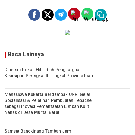
A
n
p
k
p
Baca Lainnya
Dipersip Rokan Hilir Raih Penghargaan
Kearsipan Peringkat III Tingkat Provinsi Riau
Mahasiswa Kukerta Berdampak UNRI Gelar
Sosialisasi & Pelatihan Pembuatan Tepache
sebagai Inovasi Pemanfaatan Limbah Kulit
Nanas di Desa Muntai Barat
Samsat Bangkinang Tambah Jam