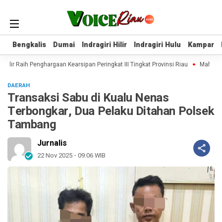
Bengkalis
Bengkalis
Dumai
Dumai
Indragiri Hilir
Indragiri Hilir
Indragiri Hulu
Indragiri Hulu
Kampar
Kampar
Hilir Raih Penghargaan Kearsipan Peringkat III Tingkat Provinsi Riau
Mahasisw
DAERAH
Transaksi Sabu di Kualu Nenas
Terbongkar, Dua Pelaku Ditahan Polsek
Tambang
Jurnalis
22 Nov 2025 - 09:06 WIB