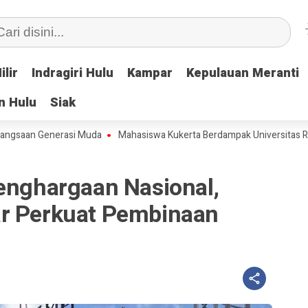
ilir
ilir
Indragiri Hulu
Indragiri Hulu
Kampar
Kampar
Kepulauan Meranti
Kepulauan Meranti
n Hulu
n Hulu
Siak
Siak
 Generasi Muda
Mahasiswa Kukerta Berdampak Universitas Riau Selen
Penghargaan Nasional,
r Perkuat Pembinaan