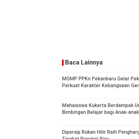
A
n
p
k
p
Baca Lainnya
MGMP PPKn Pekanbaru Gelar Peka
Perkuat Karakter Kebangsaan Ge
Mahasiswa Kukerta Berdampak Un
Bimbingan Belajar bagi Anak-anak
Dipersip Rokan Hilir Raih Penghar