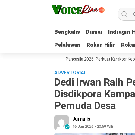
Bengkalis
Bengkalis
Dumai
Dumai
Indragiri H
Indragiri H
Pelalawan
Pelalawan
Rokan Hilir
Rokan Hilir
Roka
Roka
aru Gelar Pekan Pelajar Pancasila 2026, Perkuat Karakter Kebangsaan
ADVERTORIAL
Dedi Irwan Raih 
Disdikpora Kampa
Pemuda Desa
Jurnalis
16 Jan 2026 - 20:59 WIB