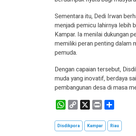
Sementara itu, Dedi Irwan ber
menjadi pemicu lahirnya lebih
Kampar. Ia menilai dukungan p
memiliki peran penting dala
pemuda.
Dengan capaian tersebut, Disd
muda yang inovatif, berdaya 
pembangunan desa di masa m
W
C
X
Pr
S
h
o
in
h
at
py
t
ar
Disdikpora
Kampar
Riau
s
Li
e