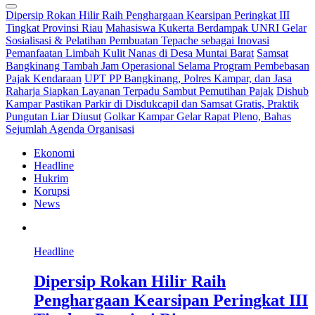
Dipersip Rokan Hilir Raih Penghargaan Kearsipan Peringkat III
Tingkat Provinsi Riau
Mahasiswa Kukerta Berdampak UNRI Gelar
Sosialisasi & Pelatihan Pembuatan Tepache sebagai Inovasi
Pemanfaatan Limbah Kulit Nanas di Desa Muntai Barat
Samsat
Bangkinang Tambah Jam Operasional Selama Program Pembebasan
Pajak Kendaraan
UPT PP Bangkinang, Polres Kampar, dan Jasa
Raharja Siapkan Layanan Terpadu Sambut Pemutihan Pajak
Dishub
Kampar Pastikan Parkir di Disdukcapil dan Samsat Gratis, Praktik
Pungutan Liar Diusut
Golkar Kampar Gelar Rapat Pleno, Bahas
Sejumlah Agenda Organisasi
Ekonomi
Headline
Hukrim
Korupsi
News
Headline
Dipersip Rokan Hilir Raih
Penghargaan Kearsipan Peringkat III