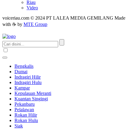
Riau
Video
voiceriau.com © 2024 PT LALEA MEDIA GEMILANG Made
with ☕ by
MTE Group
Bengkalis
Dumai
Indragiri Hilir
Indragiri Hulu
Kampar
Kepulauan Meranti
Kuantan Singingi
Pekanbaru
Pelalawan
Rokan Hilir
Rokan Hulu
Siak