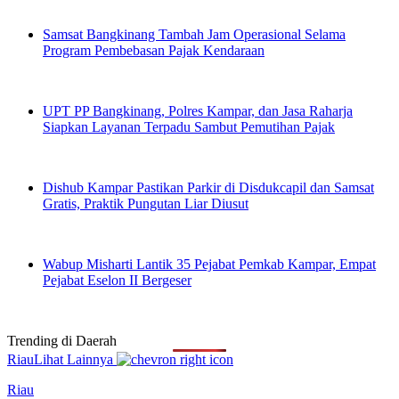
Samsat Bangkinang Tambah Jam Operasional Selama
Program Pembebasan Pajak Kendaraan
UPT PP Bangkinang, Polres Kampar, dan Jasa Raharja
Siapkan Layanan Terpadu Sambut Pemutihan Pajak
Dishub Kampar Pastikan Parkir di Disdukcapil dan Samsat
Gratis, Praktik Pungutan Liar Diusut
Wabup Misharti Lantik 35 Pejabat Pemkab Kampar, Empat
Pejabat Eselon II Bergeser
Trending di
Daerah
Riau
Lihat Lainnya
Riau